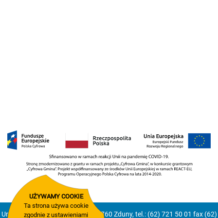
UŻYWAMY COOKIE
Ta strona używa cookie
Urząd Miejski Zduny, Rynek 2, 63-760 Zduny, tel.: (62) 721 50 01 fax (62)
zgodnie z ustawieniami