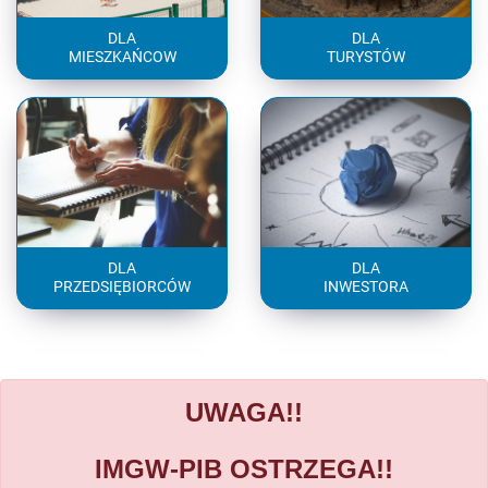
DLA
DLA
MIESZKAŃCOW
TURYSTÓW
DLA
DLA
PRZEDSIĘBIORCÓW
INWESTORA
UWAGA!!
IMGW-PIB OSTRZEGA!!