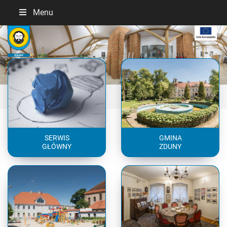
Menu
Previous
Next
SERWIS
GMINA
GŁÓWNY
ZDUNY