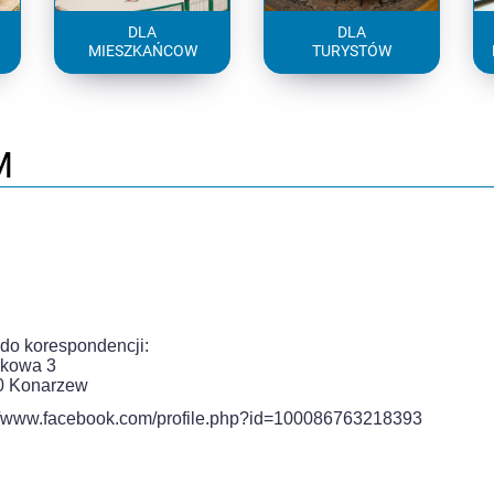
DLA
DLA
MIESZKAŃCOW
TURYSTÓW
M
do korespondencji:
rkowa 3
0 Konarzew
://www.facebook.com/profile.php?id=100086763218393