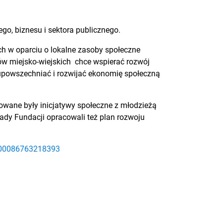
go, biznesu i sektora publicznego.
h w oparciu o lokalne zasoby społeczne
ów miejsko-wiejskich chce wspierać rozwój
 upowszechniać i rozwijać ekonomię społeczną
izowane były inicjatywy społeczne z młodzieżą
dy Fundacji opracowali też plan rozwoju
=100086763218393