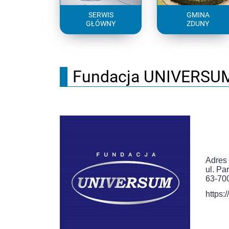
SERWIS
GMINA
GŁÓWNY
ZDUNY
Fundacja UNIVERSU
Adres 
ul. Pa
63-70
https